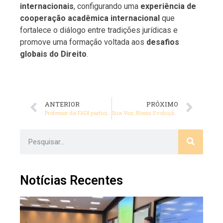
internacionais
, configurando uma
experiência de
cooperação acadêmica internacional
que
fortalece o diálogo entre tradições jurídicas e
promove uma formação voltada aos
desafios
globais do Direito
.
ANTERIOR
PRÓXIMO
Professor da FADI participa de lançamento do livro “Estado, Constituição e Justiça”, em homenagem ao Ministro Ricardo Lewandowski
Sua Voz, Nossa Evolução: Participe da Autoavaliação Institucional da FADI!
Notícias Recentes
FA
re