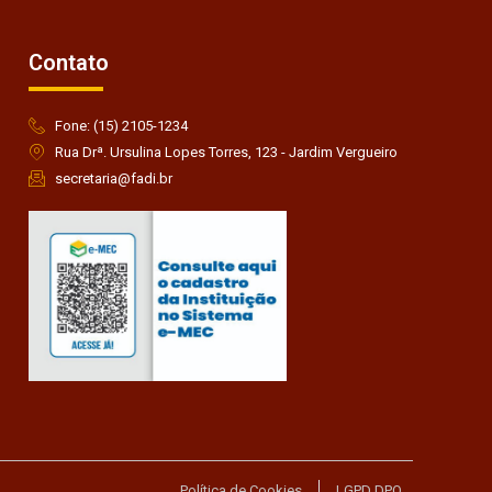
Contato
Fone: (15) 2105-1234
Rua Drª. Ursulina Lopes Torres, 123 - Jardim Vergueiro
secretaria@fadi.br
Política de Cookies
LGPD DPO