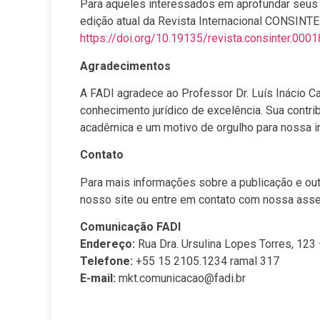
Para aqueles interessados em aprofundar seus 
edição atual da Revista Internacional CONSINTE
https://doi.org/10.19135/revista.consinter.0001
Agradecimentos
A FADI agradece ao Professor Dr. Luís Inácio C
conhecimento jurídico de excelência. Sua contr
acadêmica e um motivo de orgulho para nossa in
Contato
Para mais informações sobre a publicação e out
nosso site ou entre em contato com nossa ass
Comunicação FADI
Endereço:
Rua Dra. Ursulina Lopes Torres, 123 
Telefone:
+55 15 2105.1234 ramal 317
E-mail:
mkt.comunicacao@fadi.br