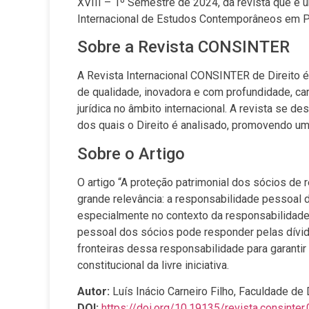
XVIII – 1º Semestre de 2024, da revista que é
Internacional de Estudos Contemporâneos em 
Sobre a Revista CONSINTER
A Revista Internacional CONSINTER de Direito é
de qualidade, inovadora e com profundidade, ca
jurídica no âmbito internacional. A revista se d
dos quais o Direito é analisado, promovendo um
Sobre o Artigo
O artigo “A proteção patrimonial dos sócios de 
grande relevância: a responsabilidade pessoal 
especialmente no contexto da responsabilidade 
pessoal dos sócios pode responder pelas dívida
fronteiras dessa responsabilidade para garantir
constitucional da livre iniciativa.
Autor:
Luís Inácio Carneiro Filho, Faculdade de
DOI:
https://doi.org/10.19135/revista.consinter