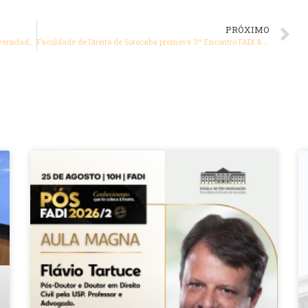
PRÓXIMO
FADI promove o 2º Encontro FADI & Sociedade sobre Diversidade LGBTQIAPN+ no dia 22 de junho
Faculdade de Direito de Sorocaba promove 3º Encontro FADI & Sociedade com foco em Educação Ambiental e Sustentabilidade