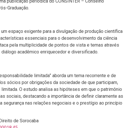
 uma publicação periódica do CONSINTER – Conselho
Pós-Graduação.
 um espaço exigente para a divulgação de produção científica
racterísticas essenciais para o desenvolvimento da ciência
estaca pela multiplicidade de pontos de vista e temas através
 diálogo acadêmico enriquecedor e diversificado.
responsabilidade limitada” aborda um tema recorrente e de
dos sócios por obrigações da sociedade de que participam,
limitada. O estudo analisa as hipóteses em que o patrimônio
s sociais, destacando a importância de definir claramente as
 a segurança nas relações negociais e o prestígio ao princípio
 Direito de Sorocaba
.00018.45