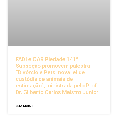
FADI e OAB Piedade 141ª
Subseção promovem palestra
“Divórcio e Pets: nova lei de
custódia de animais de
estimação”, ministrada pelo Prof.
Dr. Gilberto Carlos Maistro Junior
LEIA MAIS »