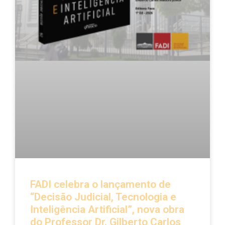
FADI celebra o lançamento de
“Decisão Judicial, Tecnologia e
Inteligência Artificial”, nova obra
do Professor Dr. Gilberto Carlos