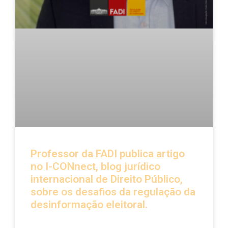
Professor da FADI publica artigo
no I-CONnect, blog jurídico
internacional de Direito Público,
sobre os desafios da regulação da
desinformação eleitoral.