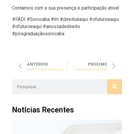
Contamos com a sua presença e participação ativa!
#FADI #Sorocaba #trt #direitoéaqui #ofuturoéaqui
#ofuturoeaqui #anossadedireito
#pósgraduaçãosorocaba
ANTERIOR
PRÓXIMO
FADI – Renovação cuidando do Meio Ambiente
Visita Ilustre na FADI
Notícias Recentes
FA
ce