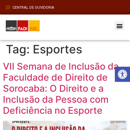
CENTRAL DE OUVIDORIA
Vestibular 2026
Pós-Grad
Tag:
Esportes
VII Semana de Inclusão da
Barra de Fe
Faculdade de Direito de
Sorocaba: O Direito e a
Inclusão da Pessoa com
Deficiência no Esporte