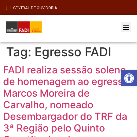
CENTRAL DE OUVIDORIA
Vestibular 2026
Pós-Grad
Tag:
Egresso FADI
FADI realiza sessão solene
Barra de Fe
de homenagem ao egresso
Marcos Moreira de
Carvalho, nomeado
Desembargador do TRF da
3ª Região pelo Quinto