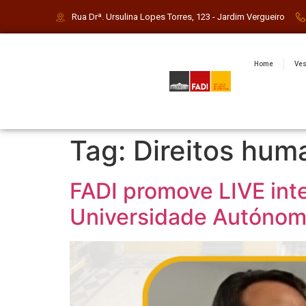
Rua Drª. Ursulina Lopes Torres, 123 - Jardim Vergueiro
Home
Ves
Tag:
Direitos hum
FADI promove LIVE int
Universidade Autónom