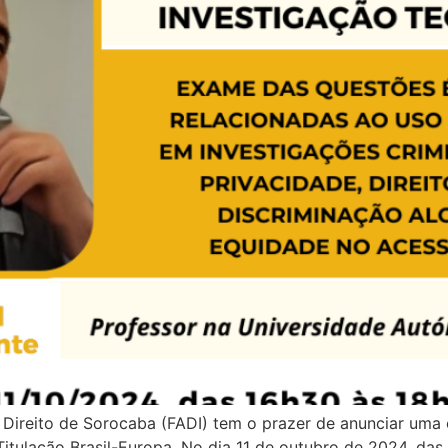
Direito de Sorocaba (FADI) tem o prazer de anunciar uma
itulação Brasil-Europa. No dia 11 de outubro de 2024, das