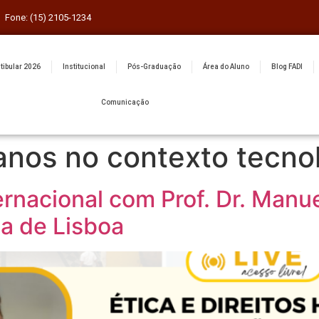
Fone: (15) 2105-1234
tibular 2026
Institucional
Pós-Graduação
Área do Aluno
Blog FADI
Comunicação
anos no contexto tecno
ernacional com Prof. Dr. Manu
a de Lisboa