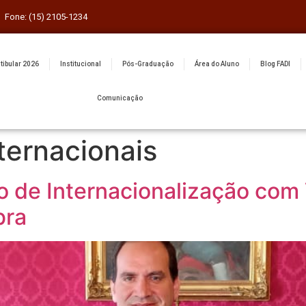
Fone: (15) 2105-1234
tibular 2026
Institucional
Pós-Graduação
Área do Aluno
Blog FADI
Comunicação
ternacionais
 de Internacionalização com V
bra