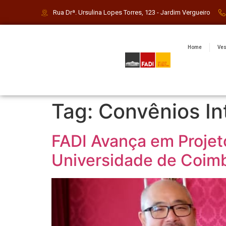
Rua Drª. Ursulina Lopes Torres, 123 - Jardim Vergueiro
Home
Ves
Tag:
Convênios In
FADI Avança em Projeto
Universidade de Coim